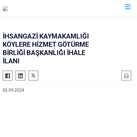
Kastamonu
İHSANGAZİ KAYMAKAMLIĞI
KÖYLERE HİZMET GÖTÜRME
Abana
Hanönü
BİRLİĞİ BAŞKANLIĞI İHALE
Ağlı
İhsangazi
İLANI
Araç
İnebolu
Azdavay
Küre
Bozkurt
Pınarbaşı
05.09.2024
Çatalzeytin
Şenpazar
Cide
Seydiler
Daday
Taşköprü
Devrekani
Tosya
Doğanyurt