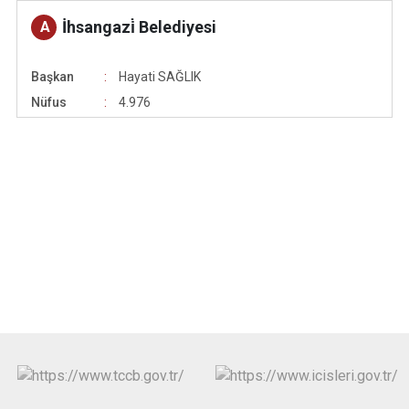
İhsangazi̇ Belediyesi
A
Başkan
Hayati SAĞLIK
Nüfus
4.976