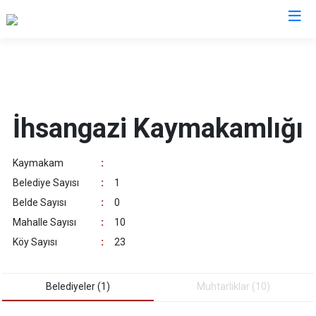
Kastamonu
Abana
Hanönü
İhsangazi Kaymakamlığı
Ağlı
İhsangazi
Araç
İnebolu
Kaymakam
:
Azdavay
Küre
Belediye Sayısı
:
1
Bozkurt
Pınarbaşı
Belde Sayısı
:
0
Çatalzeytin
Şenpazar
Mahalle Sayısı
:
10
Cide
Seydiler
Köy Sayısı
:
23
Daday
Taşköprü
Devrekani
Tosya
Belediyeler (1)
Muhtarliklar (10)
Doğanyurt