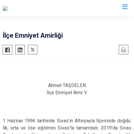
Kastamonu
İlçe Emniyet Amirliği
Abana
Hanönü
Ağlı
İhsangazi
Araç
İnebolu
Azdavay
Küre
Bozkurt
Pınarbaşı
Ahmet TAŞDELEN
İlçe Emniyet Amir V.
Çatalzeytin
Şenpazar
Cide
Seydiler
Daday
Taşköprü
1 Haziran 1996 tarihinde Sivas’ın Altınyayla İlçesinde doğdu.
Devrekani
Tosya
İlk, orta ve lise eğitimini Sivas’ta tamamladı. 2019’da Sivas
Doğanyurt