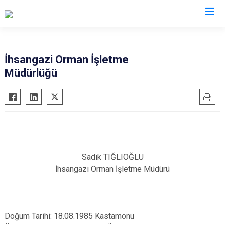
Kastamonu
İhsangazi Orman İşletme
Müdürlüğü
Abana
Hanönü
Ağlı
İhsangazi
Araç
İnebolu
Azdavay
Küre
Bozkurt
Pınarbaşı
Çatalzeytin
Sadık TIĞLIOĞLU
Şenpazar
İhsangazi Orman İşletme Müdürü
Cide
Seydiler
Daday
Taşköprü
Devrekani
Tosya
Doğum Tarihi: 18.08.1985 Kastamonu
Doğanyurt